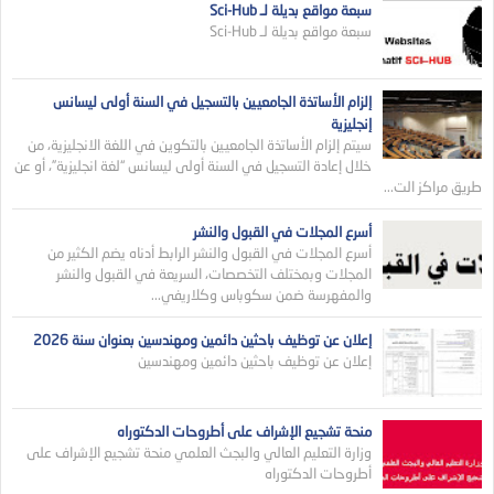
سبعة مواقع بديلة لـ Sci-Hub
سبعة مواقع بديلة لـ Sci-Hub
إلزام الأساتذة الجامعيين بالتسجيل في السنة أولى ليسانس
إنجليزية
سيتم إلزام الأساتذة الجامعيين بالتكوين في اللغة الانجليزية، من
خلال إعادة التسجيل في السنة أولى ليسانس “لغة انجليزية”، أو عن
طريق مراكز الت...
أسرع المجلات في القبول والنشر
أسرع المجلات في القبول والنشر الرابط أدناه يضم الكثير من
المجلات وبمختلف التخصصات، السريعة في القبول والنشر
والمفهرسة ضمن سكوباس وكلاريفي...
إعلان عن توظيف باحثين دائمين ومهندسين بعنوان سنة 2026
إعلان عن توظيف باحثين دائمين ومهندسين
منحة تشجيع الإشراف على أطروحات الدكتوراه
وزارة التعليم العالي والبجث العلمي منحة تشجيع الإشراف على
أطروحات الدكتوراه