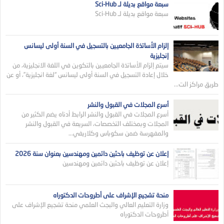
سبعة مواقع بديلة لـ Sci-Hub
سبعة مواقع بديلة لـ Sci-Hub
إلزام الأساتذة الجامعيين بالتسجيل في السنة أولى ليسانس
إنجليزية
سيتم إلزام الأساتذة الجامعيين بالتكوين في اللغة الانجليزية، من
خلال إعادة التسجيل في السنة أولى ليسانس “لغة انجليزية”، أو عن
طريق مراكز الت...
أسرع المجلات في القبول والنشر
أسرع المجلات في القبول والنشر الرابط أدناه يضم الكثير من
المجلات وبمختلف التخصصات، السريعة في القبول والنشر
والمفهرسة ضمن سكوباس وكلاريفي...
إعلان عن توظيف باحثين دائمين ومهندسين بعنوان سنة 2026
إعلان عن توظيف باحثين دائمين ومهندسين
منحة تشجيع الإشراف على أطروحات الدكتوراه
وزارة التعليم العالي والبجث العلمي منحة تشجيع الإشراف على
أطروحات الدكتوراه