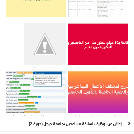
تحميل اكثر من 10000 رسالة دكتوراه و
علاقة سرعة النشر بالفهرسة ضمن سكوباس
ماجستير عربية بصيغة pdf
وكلاريفيت
قائمة بـ30 موقع للعثور على منح الماجستير
قائمة شاملة بمواقع إلكترونية تتيح تحميل
و الدكتوراه حول العالم
الأوراق البحثية مجانًا او بصورة جزئية
شرح لمختلف الأعمال البيداغوجية والعلمية
موقع مفيد يعطيك المجلات العلمية التي
الخاصة بالتأهيل الجامعي
تنشر ابحاث مشابهه لبحثك
إعلان عن توظيف اساتذة مساعدين بجامعة جيجل (دورة 2)