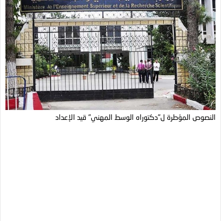
النصوص المؤطرة ل"دكتوراه الوسط المهني" قيد الإعداد