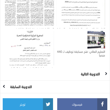
إلغاء كل التسجيلات السابقة لبرنامج الحركية
المطالبة بتخفيض نقطة المقابلة في
قصيرة المدى بالخارج للسنة المالية 2026
توظيف أساتذة الجامعة
التعليم العالي: فتح مسابقة توظيف لـ 440
منصباً
بخصوص إعادة النظر في القيمة المالية
للتربصات الخاصة بتحسين المستوى بالخارج
التدوينة التالية
التدوينة السابقة
فيسبوك
تويتر