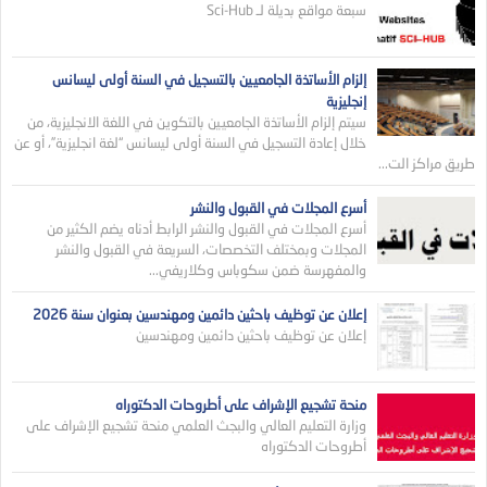
سبعة مواقع بديلة لـ Sci-Hub
إلزام الأساتذة الجامعيين بالتسجيل في السنة أولى ليسانس
إنجليزية
سيتم إلزام الأساتذة الجامعيين بالتكوين في اللغة الانجليزية، من
خلال إعادة التسجيل في السنة أولى ليسانس “لغة انجليزية”، أو عن
طريق مراكز الت...
أسرع المجلات في القبول والنشر
أسرع المجلات في القبول والنشر الرابط أدناه يضم الكثير من
المجلات وبمختلف التخصصات، السريعة في القبول والنشر
والمفهرسة ضمن سكوباس وكلاريفي...
إعلان عن توظيف باحثين دائمين ومهندسين بعنوان سنة 2026
إعلان عن توظيف باحثين دائمين ومهندسين
منحة تشجيع الإشراف على أطروحات الدكتوراه
وزارة التعليم العالي والبجث العلمي منحة تشجيع الإشراف على
أطروحات الدكتوراه