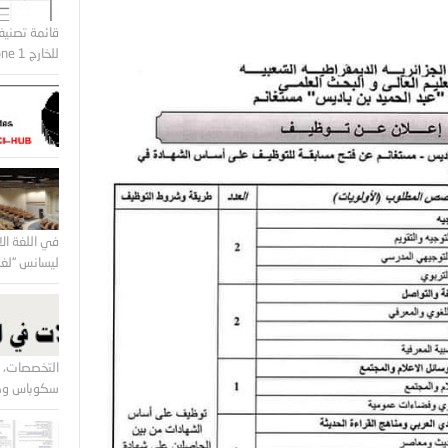
قائمة تصنيف
للخارج Zone 1 و Zone2
في اللغة الا
ليسانس “لغة 
التخصصات، ا
سكوباس وكل