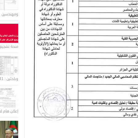
ومهندسين
منحة تشجيع 
وباحثين : 41 منصب
إعلان هام لف