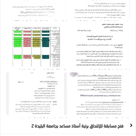
بخصوص إعادة النظر في القيمة المالية
إعلان خاص بطلبة الدكتوراه الطور الثالث
للتربصات الخاصة بتحسين المستوى بالخارج
ودكتوراه علوم
تعليمة خاصة بالطلبة المنقطعين عن
راتب الأستاذ الجامعي بالجزائر، ابتداء من
الدراسة
أدنى رتبة (أستاذ مساعد) إلى رتبة (أستاذ
التعليم العالي)
فتح باب الترشح للاستفادة من التربصات
اجراءات تسجيل الطلبة الدوليين في
قصيرة المدى بالخارج للسنة المالية 2026
مؤسسات الجامعية التونسية
فتح مسابقة للإلتحاق برتبة أستاذ مساعد بجامعة البليدة 2