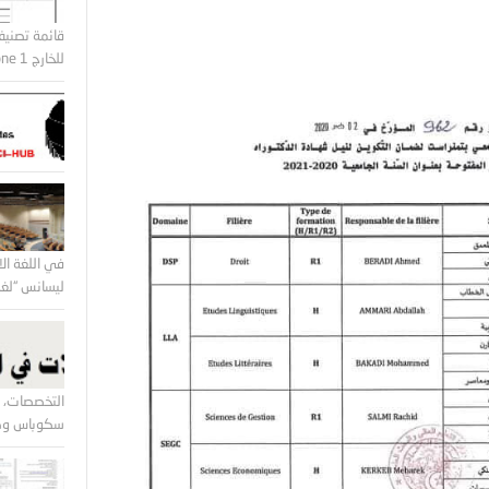
قائمة تصنيف
للخارج Zone 1 و Zone2
في اللغة الا
ليسانس “لغة 
التخصصات، ا
سكوباس وكل