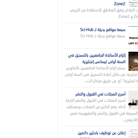
Zone2
 البلدان وفق المناطق للاستفادة من التربص
سبعة مواقع بديلة لـ Sci-Hub
سبعة مواقع بديلة لـ Sci-Hub
إلزام الأساتذة الجامعيين بالتسجيل في
السنة أولى ليسانس إنجليزية
سيتم إلزام الأساتذة الجامعيين بالتكوين
نجليزية، من خلال إعادة التسجيل في السنة أولى
انجليزية”، أو عن طريق مراكز الت...
أسرع المجلات في القبول والنشر
أسرع المجلات في القبول والنشر الرابط
أدناه يضم الكثير من المجلات وبمختلف
لسريعة في القبول والنشر والمفهرسة ضمن
اريفي...
إعلان عن توظيف باحثين دائمين