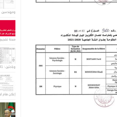
ومهندسين
منحة تشجيع 
وباحثين : 41 منصب
إعلان هام لف