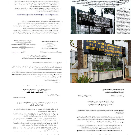
عملية توظيف حاملي شهادة الدكتوراه
فتح باب الترشح للاستفادة من التربصات
مستمرة
قصيرة المدى بالخارج للسنة المالية 2026
مراسلة توضيحية بِخصوص تحديد الحجم
إعلان هام لفائدة الباحثين والأساتذة
الساعي للأستاذ الباحث
الجامعيين
تعليمة خاصة بالطلبة المنقطعين عن
تمديد آجال إيداع ملفات الترشح