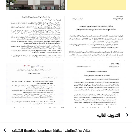
مراسلة بخصوص تنظيم وتمويل التظاهرات
تعليمة الوزارة بخصوص فتح منصة الترشحات
العلمية
لبرامج الحركية
كيفيات تسجيل حاملي الماجستير في
قرار رقم 929 الذي يحدد الحجم الساعي
التكوين في الدّكتوراه بدءًا من السنة
الأسبوعي للتدريس لأستاذ باحث والملحق
الجامعية 2022-2023
الخاص به
توضيحات بشأن تطبيق القرار الوزاري رقم
قانون الإطار في برنامج الحركية قصيرة
255 المتعلق بتحسين المستوى والإقامة
المدى بالخارج
التدوينة التالية
العلمية بالخارج
إعلان عن توظيف اساتذة مساعدين بجامعة الشلف