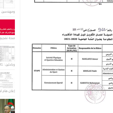
ومهندسين
منحة تشجيع 
وباحثين : 41 منصب
إعلان هام لف