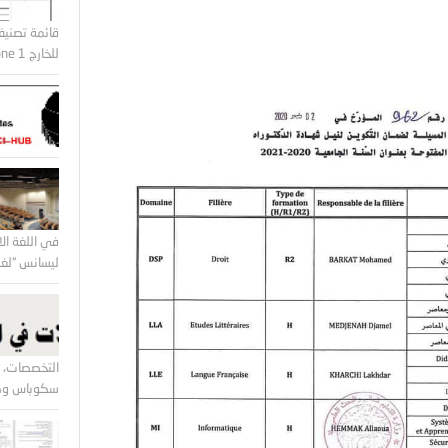
قائمة تصنيف
للخارج Zone 1 و Zone2
في اللغة الا
ليسانس “لغة 
التخصصات، ا
سكوباس وكل