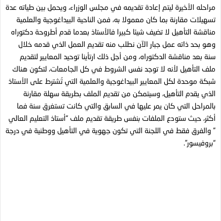
مراحله الأخيرة ليتم إعادة تقديمه في مجلس الوزراء، ويحمل بين طياته عدة
تسهيلات مقارنة بما كان معمولا به، فمن الناحية البيداغوجية والعلمية
مناقشة التأهيل لا تضيف شيئا كبيرا فالأستاذ بعدما قدم أطروحة دكتوراه
وهو بحد ذاته عمل جبار الآن نطلب منه تقديم العمل الذي قدمه خلال
سنة بعد مناقشة الدكتوراه، ومن أجل ذلك ارتأينا توحيد المعايير لتقديم
ملف التأهيل لأنه لا توجد نفس الشروط في كل الجامعات، لتكون هناك
شبكة موحدة لكل المعايير البيداغوجية والعلمية التي تُشترط على الأستاذ
الذي يقدم التأهيل، وسيتمكن من تقديم الملف بطريقة سهلة مقارنة
بالمراحل التي كان يمر عليها في السابق والتي كانت تستغرق سنة فما
أكثر، حيث ستودع الملفات بنفس طريقة تقديم ملف “أستاذ التعليم العالي
” والفرق فقط في اللجنة التي تكون جهوية في التأهيل ووطنية في درجة
“بروفيسور”.