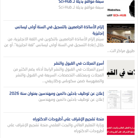
سبعة مواقع بديلة لـ Sci-Hub
سبعة مواقع بديلة لـ Sci-Hub
إلزام الأساتذة الجامعيين بالتسجيل في السنة أولى ليسانس
إنجليزية
سيتم إلزام الأساتذة الجامعيين بالتكوين في اللغة الانجليزية، من
خلال إعادة التسجيل في السنة أولى ليسانس “لغة انجليزية”، أو عن
طريق مراكز الت...
أسرع المجلات في القبول والنشر
أسرع المجلات في القبول والنشر الرابط أدناه يضم الكثير من
المجلات وبمختلف التخصصات، السريعة في القبول والنشر
والمفهرسة ضمن سكوباس وكلاريفي...
إعلان عن توظيف باحثين دائمين ومهندسين بعنوان سنة 2026
إعلان عن توظيف باحثين دائمين ومهندسين
منحة تشجيع الإشراف على أطروحات الدكتوراه
وزارة التعليم العالي والبجث العلمي منحة تشجيع الإشراف على
أطروحات الدكتوراه