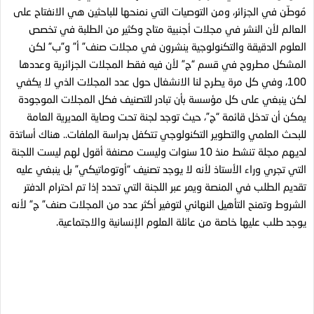
مُوطّن في الجزائر، ومن التوصيات التي نمنحها للباحثين هي الانفتاح على
العالم لأن النشر في مجلات أجنبية متاح وكثير من الطلبة في تخصص
العلوم الدقيقة والتكنولوجية ينشرون في مجلات صنف” أ” و”ب” لكن
المشكل مطروح في قسم “ج” لأن فيه فقط المجلات الجزائرية وعددها
100، وفي كل مرة يطرح لنا الانشغال حول عدد المجلات الذي لا يكفي
لكن ينبغي على كل مؤسسة بأن تبادر للتصنيف فكل المجلات الموجودة
يمكن أن تدخل قائمة “ج”، حيث توجد لجنة تحت وصاية المديرية العامة
للبحث العلمي والتطوير التكنولوجي تتكفل بدراسة الملفات.. هناك أساتذة
لديهم مجلة تنشط منذ 10 سنوات وليست مصنفة أقول لهم ليست اللجنة
التي تجري وراء الأستاذ لأنه لا يوجد تصنيف “أوتوماتيكي” بل ينبغي عليه
تقديم الطلب في المنصة ويمر عبر اللجنة التي تحدد إذا تم احترام الدفتر
الشروط وتمنح التأهيل النهائي لتوفير أكثر عدد من المجلات صنف” ج” لأنه
يوجد طلب عليها خاصة من عائلة العلوم الإنسانية والاجتماعية.