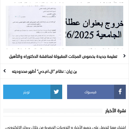
إلزام الأساتذة الجامعيين بالتسجيل في
تعليمة خاصة بالإشراف عند الإحالة على
السنة أولى ليسانس إنجليزية
التقاعد
فيما يخص إمضاء محضر الخروج
توضيح بخصوص المجلات العلمية المدفوعة
تعليمة جديدة بخصوص المجلات المقبولة لمناقشة الدكتوراه والتأهيل
بن زيان : نظام "ال.ام.دي" أظهر محدوديته
فيسبوك
تويتر
نشرة الأخبار
إشترك معنا لتحصل على جميع الأخبار و التدوينات الحصرية من خلال بريدك الإلكتروني.