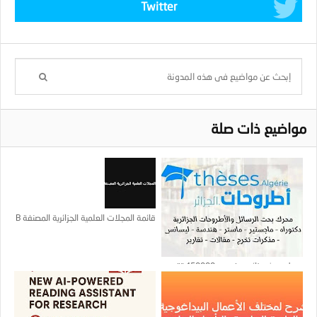
Twitter
مواضيع ذات صلة
قائمة المجلات العلمية الجزائرية المصنفة B
محرك بحث جزائري يفهرس 450000 تقرير
بحث جزائري (دكتوراه ، ماجستير ، ماجستير ،
مهندس ، إلخ)