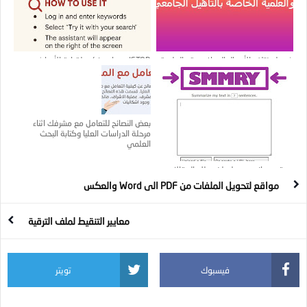
شرح لمختلف الأعمال البيداغوجية والعلمية
JSTOR: مساعد ذكي لقراءة الأبحاث
الخاصة بالتأهيل الجامعي
بعض النصائح للتعامل مع مشرفك اثناء
مرحلة الدراسات العليا وكتابة البحث
العلمي
موقع مجاني وسهل يلخص لك المقالات
ويقبل مختلف الملفات PDF او Word
مواقع لتحويل الملفات من PDF الى Word والعكس
معايير التنقيط لملف الترقية
فيسبوك
تويتر