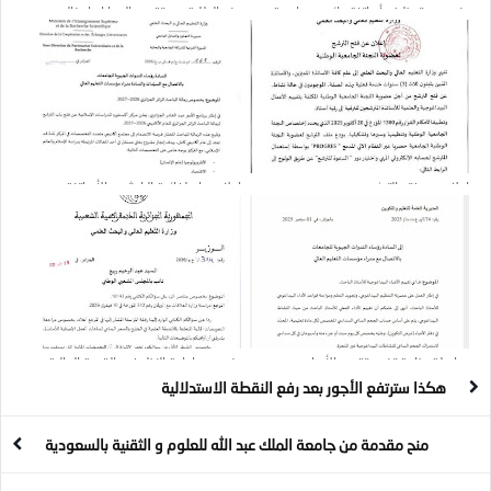
بخصوص توظيف أساتذة دائمين بجامعة
منع الطلبة من تقديم الهدايا وإدخال
التكوين المتواصل
المشروبات والمرطبات بمناسبة المناقشة
إعلان عن فتح الترشح
إعلان هام لفائدة الباحثين والأساتذة
الجامعيين
مراسلة وزارية تخص تقييم الأعباء
بخصوص إعادة النظر في القيمة المالية
البيداغوجية للأستاذ الباحث
للتربصات الخاصة بتحسين المستوى بالخارج
هكذا سترتفع الأجور بعد رفع النقطة الاستدلالية
منح مقدمة من جامعة الملك عبد الله للعلوم و الثقنية بالسعودية