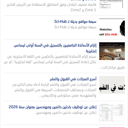
قائمة تصنيف البلدان وفق المناطق للاستفادة من التربص للخارج
Zone 1 و Zone2
سبعة مواقع بديلة لـ Sci-Hub
سبعة مواقع بديلة لـ Sci-Hub
إلزام الأساتذة الجامعيين بالتسجيل في السنة أولى ليسانس
إنجليزية
سيتم إلزام الأساتذة الجامعيين بالتكوين في اللغة الانجليزية، من
خلال إعادة التسجيل في السنة أولى ليسانس “لغة انجليزية”، أو عن
طريق مراكز الت...
أسرع المجلات في القبول والنشر
أسرع المجلات في القبول والنشر الرابط أدناه يضم الكثير من
المجلات وبمختلف التخصصات، السريعة في القبول والنشر
والمفهرسة ضمن سكوباس وكلاريفي...
إعلان عن توظيف باحثين دائمين ومهندسين بعنوان سنة 2026
إعلان عن توظيف باحثين دائمين ومهندسين