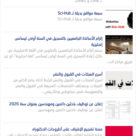
Zone 1 و Zone2
سبعة مواقع بديلة لـ Sci-Hub
سبعة مواقع بديلة لـ Sci-Hub
إلزام الأساتذة الجامعيين بالتسجيل في السنة أولى ليسانس
إنجليزية
سيتم إلزام الأساتذة الجامعيين بالتكوين في اللغة الانجليزية، من
خلال إعادة التسجيل في السنة أولى ليسانس “لغة انجليزية”، أو عن
طريق مراكز الت...
أسرع المجلات في القبول والنشر
أسرع المجلات في القبول والنشر الرابط أدناه يضم الكثير من
المجلات وبمختلف التخصصات، السريعة في القبول والنشر
والمفهرسة ضمن سكوباس وكلاريفي...
إعلان عن توظيف باحثين دائمين ومهندسين بعنوان سنة 2026
إعلان عن توظيف باحثين دائمين ومهندسين
منحة تشجيع الإشراف على أطروحات الدكتوراه
وزارة التعليم العالي والبجث العلمي منحة تشجيع الإشراف على