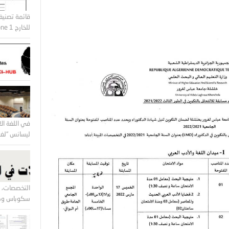
قائمة تصنيف
للخارج Zone 1 و Zone2
في اللغة الا
ليسانس “لغة 
التخصصات، ا
سكوباس وكل