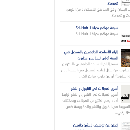
Zone2
 البلدان وفق المناطق للاستفادة من التربص
سبعة مواقع بديلة لـ Sci-Hub
سبعة مواقع بديلة لـ Sci-Hub
إلزام الأساتذة الجامعيين بالتسجيل في
السنة أولى ليسانس إنجليزية
سيتم إلزام الأساتذة الجامعيين بالتكوين
نجليزية، من خلال إعادة التسجيل في السنة أولى
انجليزية”، أو عن طريق مراكز الت...
أسرع المجلات في القبول والنشر
أسرع المجلات في القبول والنشر الرابط
أدناه يضم الكثير من المجلات وبمختلف
لسريعة في القبول والنشر والمفهرسة ضمن
اريفي...
إعلان عن توظيف باحثين دائمين