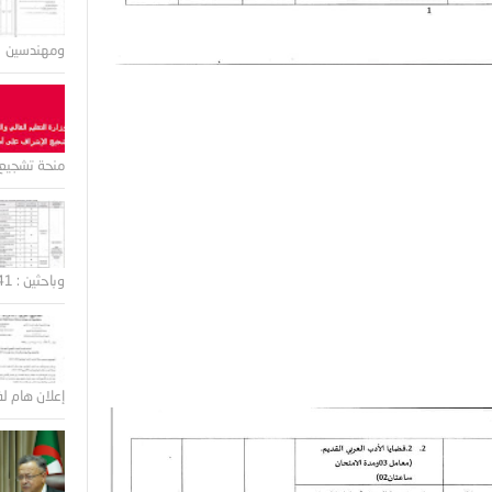
ومهندسين
منحة تشجيع 
وباحثين : 41 منصب
إعلان هام لف