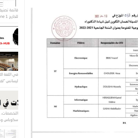
قائمة تصنيف
للخارج Zone 1 و Zone2
في اللغة الا
ليسانس “لغة 
التخصصات، ا
سكوباس وكل