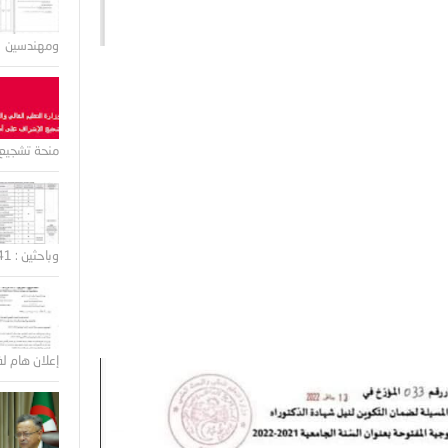
ومهندسين
منحة تشجيع 
وباحثين : 41 منصب
إعلان هام لف