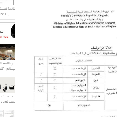
قائمة تصنيف
للخارج Zone 1 و Zone2
في اللغة الا
ليسانس “لغة 
التخصصات، ا
سكوباس وكل