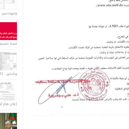
ومهندسين
منحة تشجيع 
وباحثين : 41 منصب
إعلان هام لف