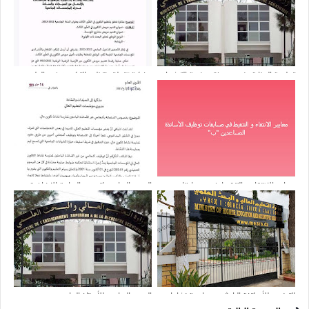
تعليمة الوزارة بخصوص فتح منصة الترشحات
مذكرة تتعلق بتنظيم التكوين في الطور
لبرامج الحركية
الثالث بعنوان السنة الجامعية 2022/2023
ورزنامة عروض التكوين في الدكتوراه
معايير الانتقاء و التنقيط في مسابقات
الحجم الساعي لتدريس الساعة الإضافية
توظيف الأساتذة المساعدين "ب"
الترخيص للأساتذة الباحثين بممارسة نشاط
الحجم الساعي للأستاذ الجامعي محدد
مربح
قانونيًا