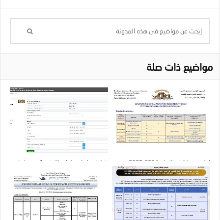
مواضيع ذات صلة
إعلان مسابقة دكتواره 2024-2025 :
خطوات إيداع ملفات الترشح بالصور : إيداع
جامعة سطيف 1
ملفات الترشح لرتبة أستاذ محاضر(أ)