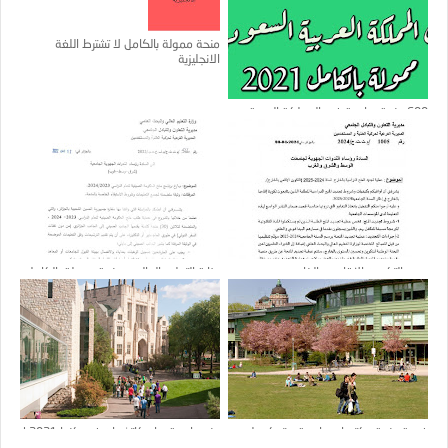
منحة ممولة بالكامل لا تشترط اللغة
الانجليزية
600 منحة دراسية في المملكة العربية
السعودية 2021 ممولة بالكامل
جديد التكوين الإقامي بالخارج
وزارة التعليم العالي : منحة ممولة بالكامل
(30 منحة) للطلبة الجزائريين للدراسة في
"الصيــن"
فرصة منحة دكتوراه بجامعة ستوكهولم
منح جامعة ساسكاتشوان في كندا 2021 |
بالسويد
ممولة بالكامل