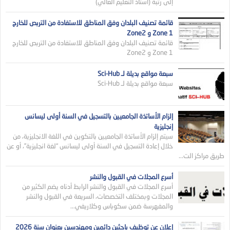
إلى رتبة (أستاذ التعليم العالي)
قائمة تصنيف البلدان وفق المناطق للاستفادة من التربص للخارج
Zone 1 و Zone2
قائمة تصنيف البلدان وفق المناطق للاستفادة من التربص للخارج
Zone 1 و Zone2
سبعة مواقع بديلة لـ Sci-Hub
سبعة مواقع بديلة لـ Sci-Hub
إلزام الأساتذة الجامعيين بالتسجيل في السنة أولى ليسانس
إنجليزية
سيتم إلزام الأساتذة الجامعيين بالتكوين في اللغة الانجليزية، من
خلال إعادة التسجيل في السنة أولى ليسانس “لغة انجليزية”، أو عن
طريق مراكز الت...
أسرع المجلات في القبول والنشر
أسرع المجلات في القبول والنشر الرابط أدناه يضم الكثير من
المجلات وبمختلف التخصصات، السريعة في القبول والنشر
والمفهرسة ضمن سكوباس وكلاريفي...
إعلان عن توظيف باحثين دائمين ومهندسين بعنوان سنة 2026