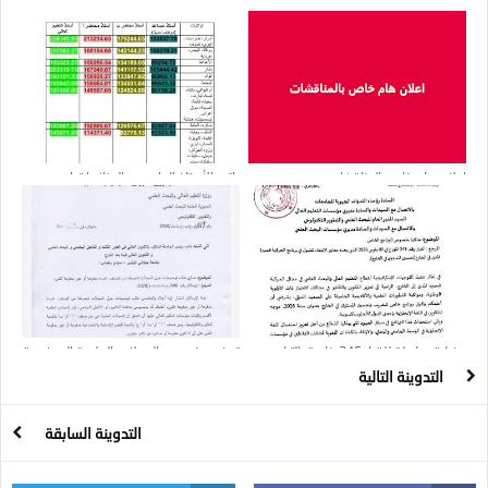
منع الطلبة من تقديم الهدايا وإدخال
فيما يخص إمضاء محضر الخروج
المشروبات والمرطبات بمناسبة المناقشة
اعلان هام خاص بالمناقشات
راتب الأستاذ الجامعي بالجزائر، ابتداء من
أدنى رتبة (أستاذ مساعد) إلى رتبة (أستاذ
التعليم العالي)
مذكرة مكملة للقرار 345 خاصة بالتكوين
توضيح بخصوص المجلات العلمية المدفوعة
في اللغة الانجليزية
التدوينة التالية
التدوينة السابقة