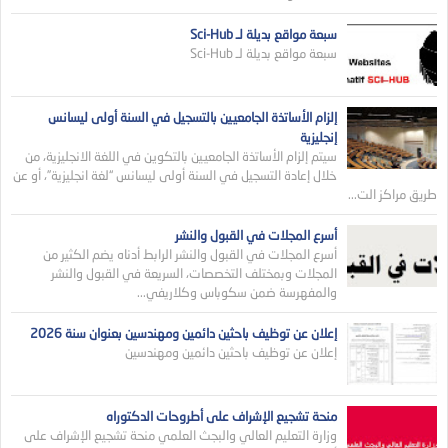
سبعة مواقع بديلة لـ Sci-Hub
سبعة مواقع بديلة لـ Sci-Hub
إلزام الأساتذة الجامعيين بالتسجيل في السنة أولى ليسانس
إنجليزية
سيتم إلزام الأساتذة الجامعيين بالتكوين في اللغة الانجليزية، من
خلال إعادة التسجيل في السنة أولى ليسانس “لغة انجليزية”، أو عن
طريق مراكز الت...
أسرع المجلات في القبول والنشر
أسرع المجلات في القبول والنشر الرابط أدناه يضم الكثير من
المجلات وبمختلف التخصصات، السريعة في القبول والنشر
والمفهرسة ضمن سكوباس وكلاريفي...
إعلان عن توظيف باحثين دائمين ومهندسين بعنوان سنة 2026
إعلان عن توظيف باحثين دائمين ومهندسين
منحة تشجيع الإشراف على أطروحات الدكتوراه
وزارة التعليم العالي والبجث العلمي منحة تشجيع الإشراف على