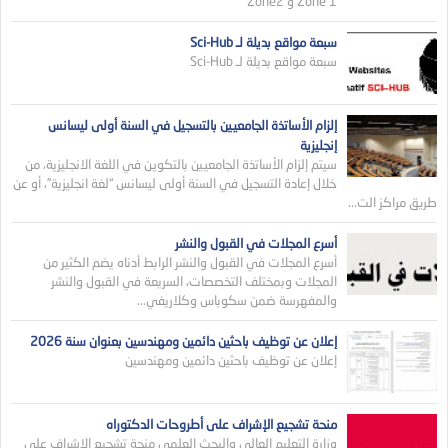
Zone 1 و Zone2
سبعة مواقع بديلة لـ Sci-Hub
سبعة مواقع بديلة لـ Sci-Hub
إلزام الأساتذة الجامعيين بالتسجيل في السنة أولى ليسانس
إنجليزية
سيتم إلزام الأساتذة الجامعيين بالتكوين في اللغة الانجليزية، من
خلال إعادة التسجيل في السنة أولى ليسانس “لغة انجليزية”، أو عن
طريق مراكز الت...
أسرع المجلات في القبول والنشر
أسرع المجلات في القبول والنشر الرابط أدناه يضم الكثير من
المجلات وبمختلف التخصصات، السريعة في القبول والنشر
والمفهرسة ضمن سكوباس وكلاريفي...
إعلان عن توظيف باحثين دائمين ومهندسين بعنوان سنة 2026
إعلان عن توظيف باحثين دائمين ومهندسين
منحة تشجيع الإشراف على أطروحات الدكتوراه
وزارة التعليم العالي والبجث العلمي منحة تشجيع الإشراف على