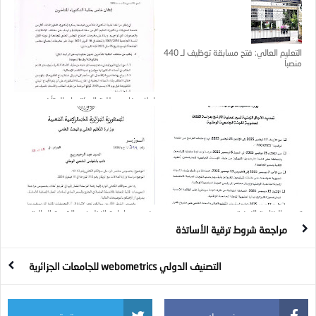
التعليم العالي: فتح مسابقة توظيف لـ 440
منصباً
إعلان خاص بطلبة الدكتوراه المتأخرين
تمديد الرزنامة الزمنية
بخصوص إعادة النظر في القيمة المالية
للتربصات الخاصة بتحسين المستوى بالخارج
مراجعة شروط ترقية الأساتذة
التصنيف الدولي webometrics للجامعات الجزائرية