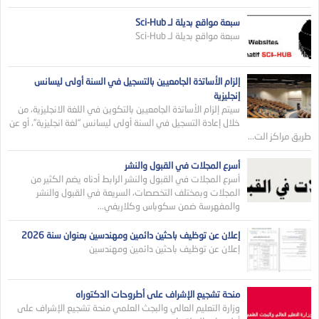
سبعة مواقع بديلة لـ Sci-Hub
سبعة مواقع بديلة لـ Sci-Hub
إلزام الأساتذة الجامعيين بالتسجيل في السنة أولى ليسانس
إنجليزية
سيتم إلزام الأساتذة الجامعيين بالتكوين في اللغة الانجليزية، من
خلال إعادة التسجيل في السنة أولى ليسانس “لغة انجليزية”، أو عن
طريق مراكز الت...
أسرع المجلات في القبول والنشر
أسرع المجلات في القبول والنشر الرابط أدناه يضم الكثير من
المجلات وبمختلف التخصصات، السريعة في القبول والنشر
والمفهرسة ضمن سكوباس وكلاريفي...
إعلان عن توظيف باحثين دائمين ومهندسين بعنوان سنة 2026
إعلان عن توظيف باحثين دائمين ومهندسين
منحة تشجيع الإشراف على أطروحات الدكتوراه
وزارة التعليم العالي والبجث العلمي منحة تشجيع الإشراف على