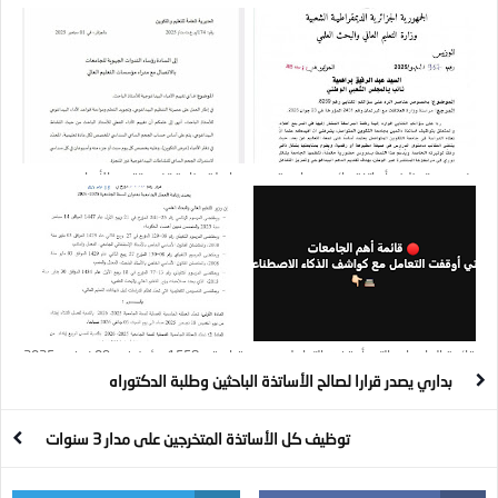
للتربصات الخاصة بتحسين المستوى بالخارج
النظاميين
بخصوص توظيف أساتذة دائمين بجامعة
مراسلة وزارية تخص تقييم الأعباء
التكوين المتواصل
البيداغوجية للأستاذ الباحث
قائمة الجامعات التي أوقفت التعامل مع
قرار رقم 1558 مؤرخ في 09 نوفمبر 2025
كواشف الذكاء الاصطناعي
يحدد رزنامة العطل الجامعية بعنوان السنة
بداري يصدر قرارا لصالح الأساتذة الباحثين وطلبة الدكتوراه
الجامعية 2025- 2026
توظيف كل الأساتذة المتخرجين على مدار 3 سنوات