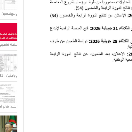
ومهندسين
منحة تشجيع 
وباحثين : 41 منصب
إعلان هام لف