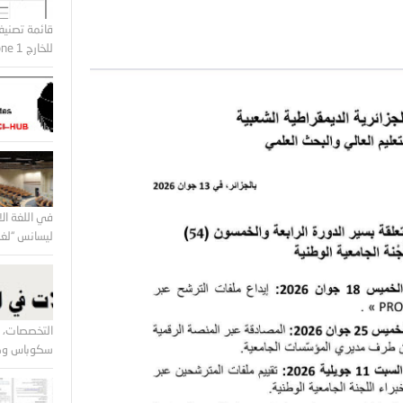
قائمة تصنيف
للخارج Zone 1 و Zone2
في اللغة الا
ليسانس “لغة 
التخصصات، ا
سكوباس وكل